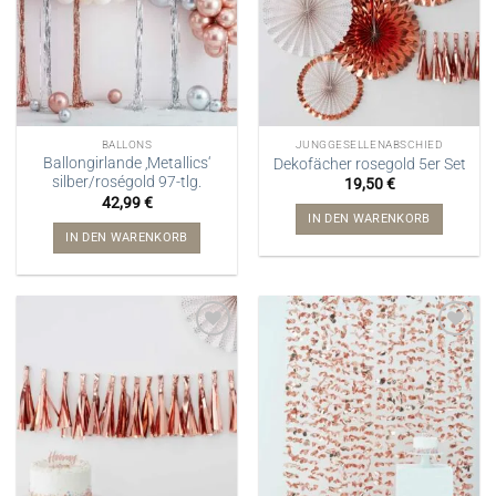
BALLONS
JUNGGESELLENABSCHIED
Ballongirlande ‚Metallics‘
Dekofächer rosegold 5er Set
silber/roségold 97-tlg.
19,50
€
42,99
€
IN DEN WARENKORB
IN DEN WARENKORB