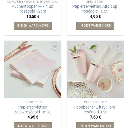
CUPCAKE & KUCHEN DEKORATIONEN
SERVIETTEN
Kuchentopper ‚Mix it up‘
Papierservietten ‚Mix it up‘
roségold 12cm
roségold 16 St.
10,50
€
4,95
€
IN DEN WARENKORB
IN DEN WARENKORB
SERVIETTEN
PARTTYBECHER
Papierservietten
Pappbecher ‚Ditsy Floral‘
rosa/roségold 16 St.
roségold 8 St.
4,95
€
7,50
€
IN DEN WARENKORB
IN DEN WARENKORB