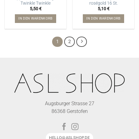
Twinkle Twinkle
roségold 16 St.
5,50
€
5,10
€
IN DEN WARENKORB
IN DEN WARENKORB
1
2
Augsburger Strasse 27
86368 Gerstofen
HELLO@ASLSHOP.DE