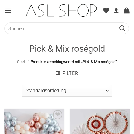
Zum
Inhalt
springen
Suche
nach:
Pick & Mix roségold
Start
/
Produkte verschlagwortet mit „Pick & Mix roségold“
FILTER