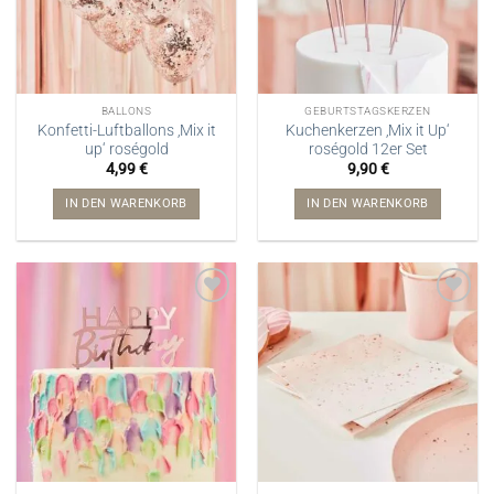
BALLONS
GEBURTSTAGSKERZEN
Konfetti-Luftballons ‚Mix it
Kuchenkerzen ‚Mix it Up‘
up‘ roségold
roségold 12er Set
4,99
€
9,90
€
IN DEN WARENKORB
IN DEN WARENKORB