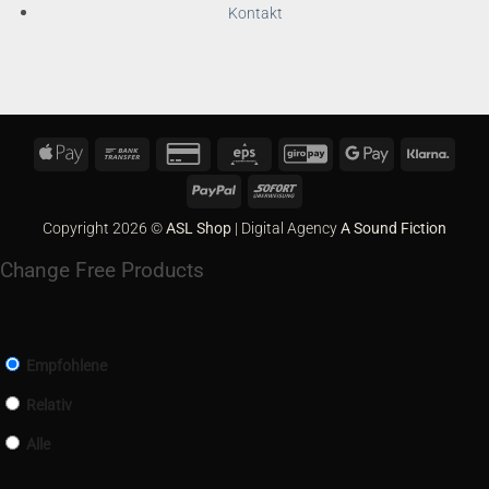
Kontakt
Apple
Bank
Credit
Eps
GiroPay
Google
Klarn
Pay
Transfer
Card
Pay
PayPal
Sofort
2
Copyright 2026 ©
ASL Shop
| Digital Agency
A Sound Fiction
Change Free Products
Empfohlene
Relativ
Alle