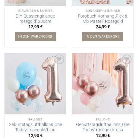
GIRLANDEN & BANNER
GIRLANDEN & BANNER
DIY-Quastengirlande
Fotobuch-Vorhang ‚Pick &
roségold‘ 200cm
Mix Pastell‘ Rosegold
12,99
€
24,99
€
IN DEN WARENKORB
IN DEN WARENKORB
BALLONS
BALLONS
Geburtstagsluftballons ‚One
Geburtstagsluftballons ‚One
Today‘ roségold/blau
Today‘ roségold/rosa
12,90
€
12,90
€