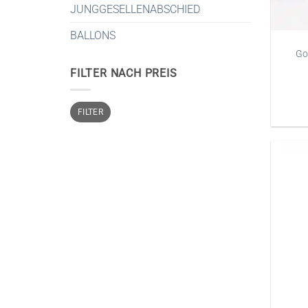
JUNGGESELLENABSCHIED
BALLONS
Go
FILTER NACH PREIS
Min.
Max.
FILTER
Preis
Preis