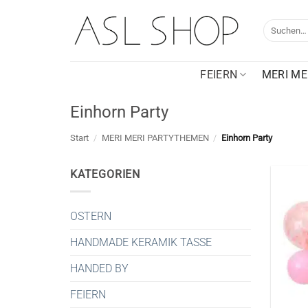
Zum
Inhalt
Suche
nach:
springen
FEIERN
MERI ME
Einhorn Party
Start
/
MERI MERI PARTYTHEMEN
/
Einhorn Party
KATEGORIEN
OSTERN
HANDMADE KERAMIK TASSE
HANDED BY
FEIERN