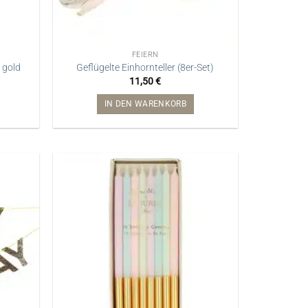
FEIERN
 gold
Geflügelte Einhornteller (8er-Set)
11,50
€
IN DEN WARENKORB