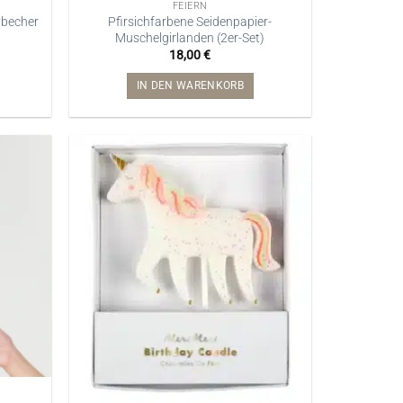
FEIERN
ybecher
Pfirsichfarbene Seidenpapier-
Muschelgirlanden (2er-Set)
18,00
€
IN DEN WARENKORB
Nicht vorrätig