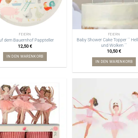
FEIERN
FEIERN
Baby Shower Cake Topper ´´ Hel
uf dem Bauernhof Pappteller
und Wolken ´´
12,50
€
10,50
€
IN DEN WARENKORB
IN DEN WARENKORB