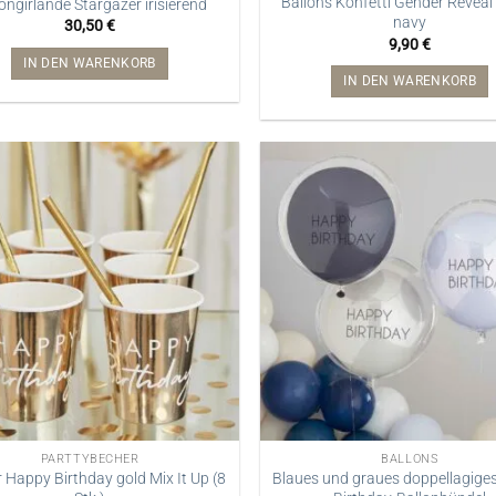
Ballons Konfetti Gender Reveal
ongirlande Stargazer irisierend
navy
30,50
€
9,90
€
IN DEN WARENKORB
IN DEN WARENKORB
PARTTYBECHER
BALLONS
 Happy Birthday gold Mix It Up (8
Blaues und graues doppellagige