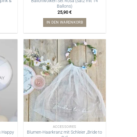
 pink &
Ballonwolken Set Rosa (Satz mit 14
Ballons)
25,90
€
IN DEN WARENKORB
ACCESSOIRES
s Happy
Blumen-Haarkranz mit Schleier „Bride to