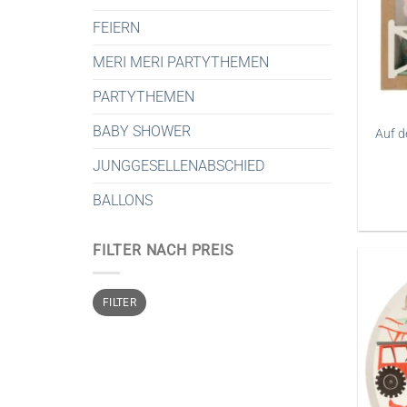
FEIERN
MERI MERI PARTYTHEMEN
PARTYTHEMEN
BABY SHOWER
Auf d
JUNGGESELLENABSCHIED
BALLONS
FILTER NACH PREIS
Min.
Max.
FILTER
Preis
Preis