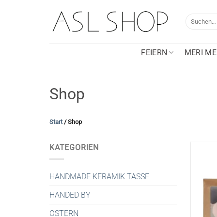
Zum
Inhalt
Suche
nach:
springen
FEIERN
MERI ME
Shop
Start
/
Shop
KATEGORIEN
HANDMADE KERAMIK TASSE
HANDED BY
OSTERN