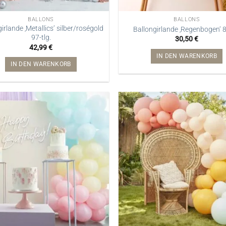
BALLONS
BALLONS
irlande ‚Metallics‘ silber/roségold
Ballongirlande ‚Regenbogen‘ 8
97-tlg.
30,50
€
42,99
€
IN DEN WARENKORB
IN DEN WARENKORB