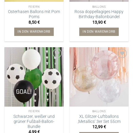
FEIERN
BALLONS
Osterhasen Ballons mit Pom
Rosa doppellagiges Happy
Poms
Birthday-Ballonbündel
8,50
€
13,90
€
IN DEN WARENKORB
IN DEN WARENKORB
FEIERN
BALLONS
Schwarzer, weißer und
XL Glitzer-Luftballons
grüner Fußball-Ballon-
‚Metallics‘ 3er Set 55cm
Bundle
12,99
€
4,99
€