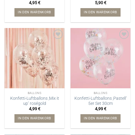
4,95
€
5,90
€
IN DEN WARENKORB
IN DEN WARENKORB
BALLONS
BALLONS
Konfetti-Luftballons ‚Mix it
Konfetti-Luftballons ‚Pastell‘
up‘ roségold
5er Set 30cm
4,99
€
4,99
€
IN DEN WARENKORB
IN DEN WARENKORB