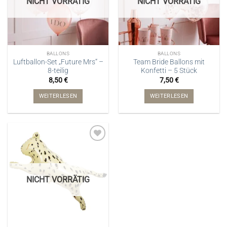
NICHT VORRÄTIG
NICHT VORRÄTIG
BALLONS
BALLONS
Luftballon-Set „Future Mrs“ –
Team Bride Ballons mit
8-teilig
Konfetti – 5 Stück
8,50
€
7,50
€
WEITERLESEN
WEITERLESEN
NICHT VORRÄTIG