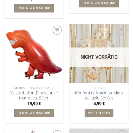
IN DEN WARENKORB
IN DEN WARENKORB
NICHT VORRÄTIG
MERI MERI PARTYTHEMEN
FEIERN
XL Luftballon ‚Dinosaurier‘
Konfetti-Luftballons ‚Mix it
rostrot ca. 83cm
up‘ gold 5er Set
19,90
€
4,99
€
IN DEN WARENKORB
WEITERLESEN