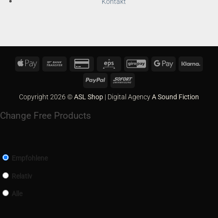
Kontakt
Apple
Bank
Credit
Eps
GiroPay
Google
Klarn
Pay
Transfer
Card
Pay
PayPal
Sofort
2
Copyright 2026 ©
ASL Shop
| Digital Agency
A Sound Fiction
Change Free Products
Empfohlene
Relativ
Alle