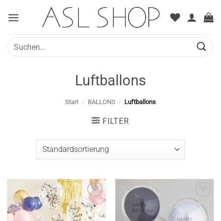
Zum
Inhalt
springen
Suche
nach:
Luftballons
Start
/
BALLONS
/
Luftballons
FILTER