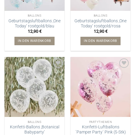
BALLONS
BALLONS
Geburtstagsluftballons ‚One
Geburtstagsluftballons ‚One
Today‘ roségold/blau
Today‘ roségold/rosa
12,90
€
12,90
€
IN DEN WARENKORB
IN DEN WARENKORB
BALLONS
PARTYTHEMEN
Konfetti-Ballons ‚Botanical
Konfetti-Luftballons
Babyparty‘
´Pamper Party´ Pink (5-Stk)