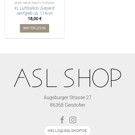
MERI MERI PARTYTHEMEN
XL Luftballon ‚Gepard‘
senfgelb ca. 114cm
18,00
€
WEITERLESEN
Augsburger Strasse 27
86368 Gerstofen
HELLO@ASLSHOP.DE