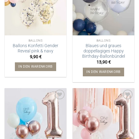
BALLONS
BALLONS
Ballons Konfetti Gender
Blaues und graues
Reveal pink & navy
doppellagiges Happy
Birthday-Ballonbündel
9,90
€
13,90
€
IN DEN WARENKORB
IN DEN WARENKORB