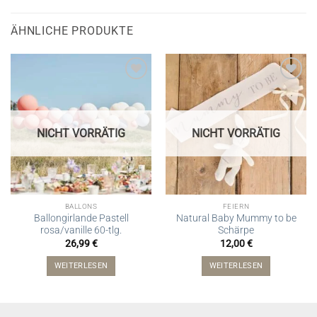
ÄHNLICHE PRODUKTE
NICHT VORRÄTIG
NICHT VORRÄTIG
BALLONS
FEIERN
Ballongirlande Pastell
Natural Baby Mummy to be
rosa/vanille 60-tlg.
Schärpe
26,99
€
12,00
€
WEITERLESEN
WEITERLESEN