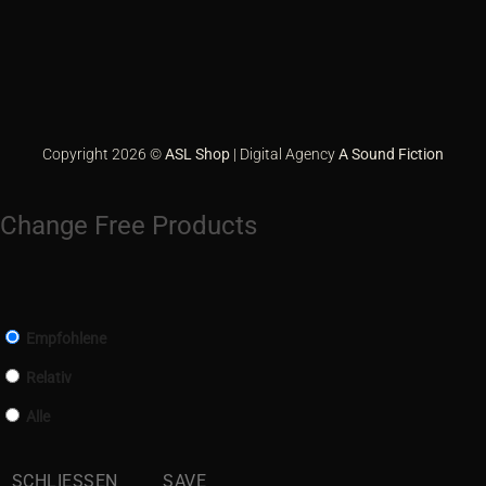
2
GiroPay
Google
Pay
Klarna
PayPal
Sofort
Copyright 2026 ©
ASL Shop
| Digital Agency
A Sound Fiction
Change Free Products
Empfohlene
Relativ
Alle
SCHLIESSEN
SAVE