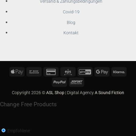
Versand & Zahlungsbedingungen
Covid-19
Blog
Kontakt
Apple
Bank
Credit
Eps
GiroPay
Google
Klarn
Pay
Transfer
Card
Pay
PayPal
Sofort
2
Copyright 2026 ©
ASL Shop
| Digital Agency
A Sound Fiction
Change Free Products
Empfohlene