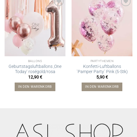
BALLONS
PARTYTHEMEN
Geburtstagsluftballons ‚One
Konfetti-Luftballons
Today‘ roségold/rosa
´Pamper Party´ Pink (5-Stk)
12,90
€
5,90
€
IN DEN WARENKORB
IN DEN WARENKORB