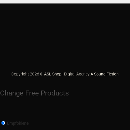
Apple
Pay
Bank
Transfer
Credit
Card
Eps
2
GiroPay
Google
Pay
Klarna
PayPal
Sofort
Copyright 2026 ©
ASL Shop
| Digital Agency
A Sound Fiction
Change Free Products
Empfohlene