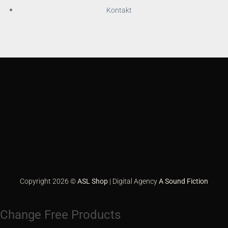
Kontakt
Apple
Pay
Bank
Transfer
Credit
Card
Eps
2
GiroPay
Google
Pay
Klarna
PayPal
Sofort
Copyright 2026 ©
ASL Shop
| Digital Agency
A Sound Fiction
Change Free Products