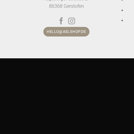
86368 Gerstofen
HELLO@ASLSHOP.DE