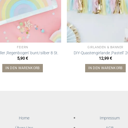
FEIERN
GIRLANDEN & BANNER
ler ‚Regenbogen‘ bunt/silber 8 St.
DIY-Quastengirlande ‚Pastell‘
5,90
€
12,99
€
IN DEN WARENKORB
IN DEN WARENKORB
Home
Impressum