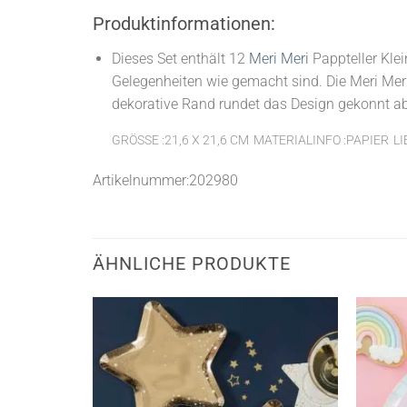
Produktinformationen:
Dieses Set enthält 12
Meri Meri
Pappteller Klei
Gelegenheiten wie gemacht sind. Die Meri Mer
dekorative Rand rundet das Design gekonnt ab
GRÖSSE :21,6 X 21,6 CM
MATERIALINFO :PAPIER
LI
Artikelnummer:202980
ÄHNLICHE PRODUKTE