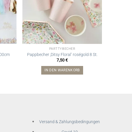
PARTTYBECHER
 200cm
Pappbecher ‚Ditsy Floral‘ roségold 8 St.
Papptelle
7,50
€
IN DEN WARENKORB
Versand & Zahlungsbedingungen