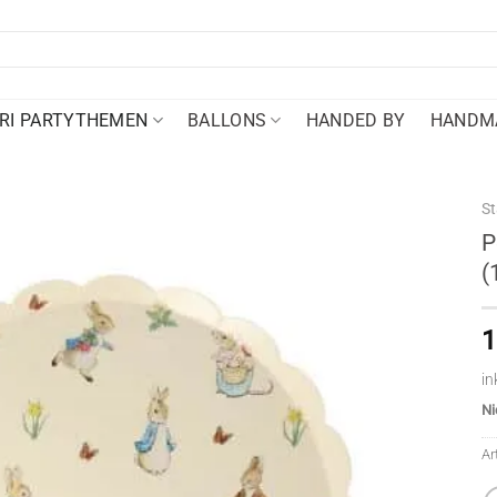
RI PARTYTHEMEN
BALLONS
HANDED BY
HANDMA
St
P
(
1
in
Ni
Ar