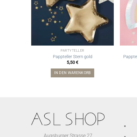
PARTYTELLER
Pappteller Stern gold
Papptel
5,50
€
IN DEN WARENKORB
Augsburger Strasse 27