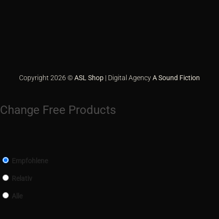
Card
Eps
2
GiroPay
Google
Pay
Klarna
PayPal
Sofort
Copyright 2026 ©
ASL Shop
| Digital Agency
A Sound Fiction
Change Free Products
Empfohlene
Relativ
Alle