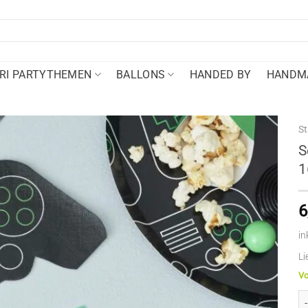
RI PARTYTHEMEN
BALLONS
HANDED BY
HANDMA
St
S
1
6
in
Li
Vo
Se