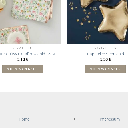
SERVIETTEN
PARTYTELLER
tten ‚Ditsy Floral‘ roségold 16 St.
Pappteller Stern gold
5,10
€
5,50
€
IN DEN WARENKORB
IN DEN WARENKORB
Home
Impressum