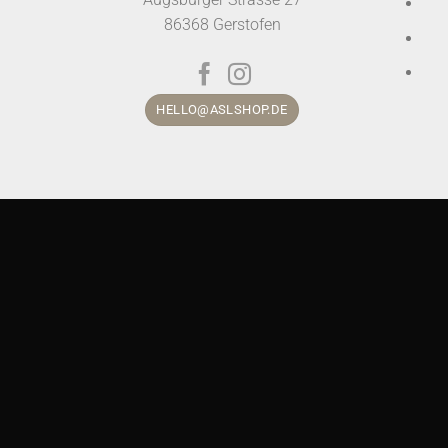
86368 Gerstofen
HELLO@ASLSHOP.DE