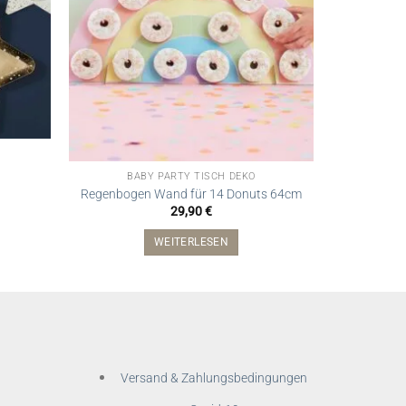
Nicht vorrätig
G
DIY-Quast
BABY PARTY TISCH DEKO
Regenbogen Wand für 14 Donuts 64cm
29,90
€
WEITERLESEN
Versand & Zahlungsbedingungen