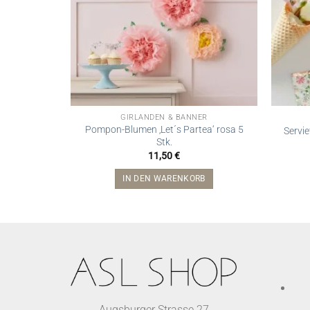
GIRLANDEN & BANNER
Pompon-Blumen ‚Let´s Partea‘ rosa 5
Servie
Stk.
11,50
€
IN DEN WARENKORB
Augsburger Strasse 27