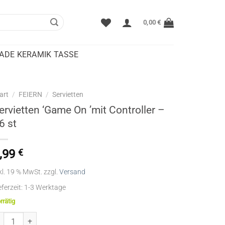
0,00
€
DE KERAMIK TASSE
art
/
FEIERN
/
Servietten
ervietten ‘Game On ’mit Controller –
6 st
,99
€
kl. 19 % MwSt.
zzgl.
Versand
eferzeit:
1-3 Werktage
rrätig
rvietten ‘Game On ’mit Controller - 16 st Menge