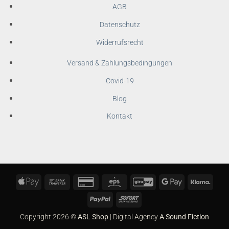
AGB
Datenschutz
Widerrufsrecht
Versand & Zahlungsbedingungen
Covid-19
Blog
Kontakt
Apple
Bank
Credit
Eps
GiroPay
Google
Klarn
Pay
Transfer
Card
Pay
PayPal
Sofort
2
Copyright 2026 ©
ASL Shop
| Digital Agency
A Sound Fiction