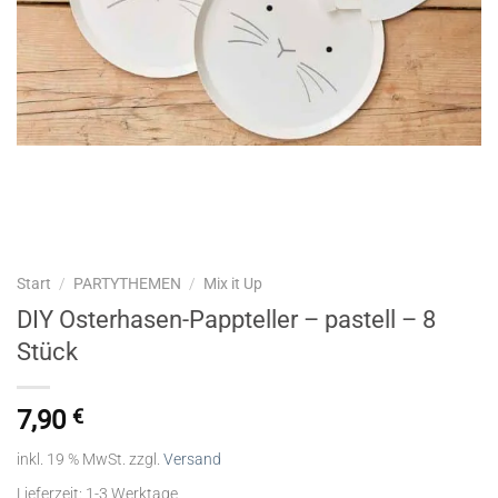
Start
/
PARTYTHEMEN
/
Mix it Up
DIY Osterhasen-Pappteller – pastell – 8
Stück
7,90
€
inkl. 19 % MwSt.
zzgl.
Versand
Lieferzeit:
1-3 Werktage