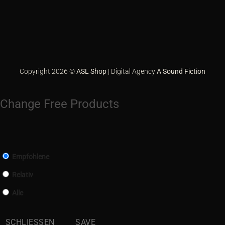
2
GiroPay
Google
Pay
Klarna
PayPal
Sofort
Copyright 2026 ©
ASL Shop
| Digital Agency
A Sound Fiction
Change Free Products
Empfohlene
Relativ
Alle
SCHLIESSEN
SAVE