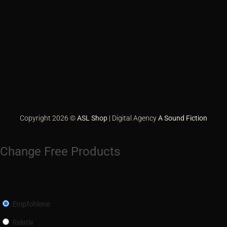
Apple
Pay
Bank
Transfer
Credit
Card
Eps
2
GiroPay
Google
Pay
Klarna
PayPal
Sofort
Copyright 2026 ©
ASL Shop
| Digital Agency
A Sound Fiction
Change Free Products
Empfohlene
Relativ